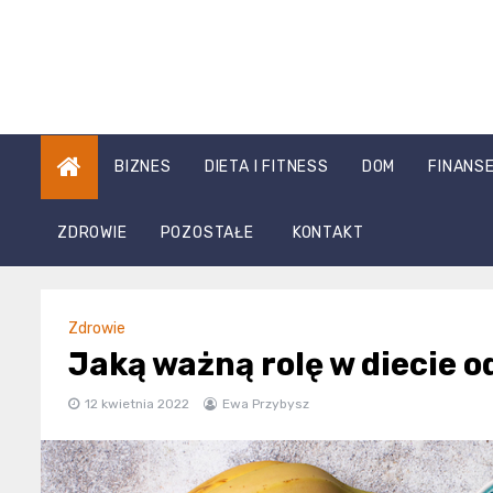
Skip
to
content
BIZNES
DIETA I FITNESS
DOM
FINANS
ZDROWIE
POZOSTAŁE
KONTAKT
Zdrowie
Jaką ważną rolę w diecie
12 kwietnia 2022
Ewa Przybysz