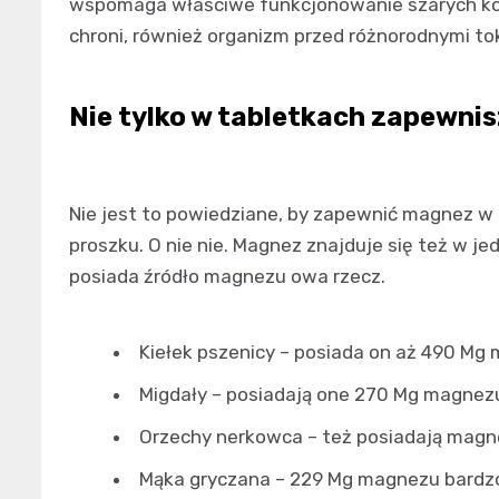
wspomaga właściwe funkcjonowanie szarych kom
chroni, również organizm przed różnorodnymi to
Nie tylko w tabletkach zapewni
Nie jest to powiedziane, by zapewnić magnez w 
proszku. O nie nie. Magnez znajduje się też w jed
posiada źródło magnezu owa rzecz.
Kiełek pszenicy – posiada on aż 490 Mg
Migdały – posiadają one 270 Mg magnez
Orzechy nerkowca – też posiadają magn
Mąka gryczana – 229 Mg magnezu bardz