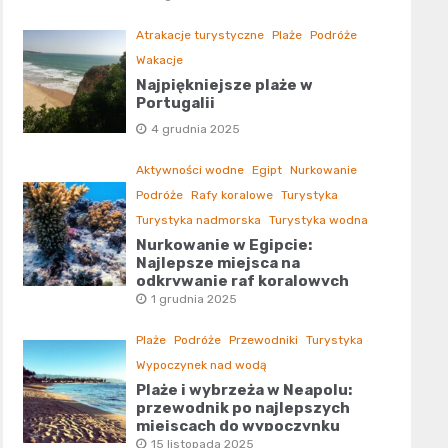
Atrakacje turystyczne
Plaże
Podróże
Wakacje
Najpiękniejsze plaże w
Portugalii
4 grudnia 2025
Aktywności wodne
Egipt
Nurkowanie
Podróże
Rafy koralowe
Turystyka
Turystyka nadmorska
Turystyka wodna
Nurkowanie w Egipcie:
Najlepsze miejsca na
odkrywanie raf koralowych
1 grudnia 2025
Plaże
Podróże
Przewodniki
Turystyka
Wypoczynek nad wodą
Plaże i wybrzeża w Neapolu:
przewodnik po najlepszych
miejscach do wypoczynku
15 listopada 2025