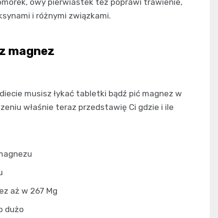
órek, owy pierwiastek też poprawi trawienie,
ksynami i różnymi związkami.
sz magnez
diecie musisz łykać tabletki bądź pić magnez w
zeniu właśnie teraz przedstawię Ci gdzie i ile
 magnezu
u
ez aż w 267 Mg
o dużo