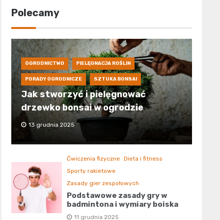
Polecamy
OGRODNICTWO
PIELĘGNACJA ROŚLIN
PORADY OGRODNICZE
SZTUKA BONSAI
Jak stworzyć i pielęgnować
drzewko bonsai w ogrodzie
13 grudnia 2025
Ćwiczenia fizyczne
Dieta i fitness
Sporty rakietowe
Zasady gier zespołowych
Podstawowe zasady gry w
badmintona i wymiary boiska
11 grudnia 2025