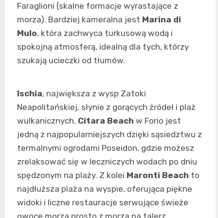
Faraglioni (skalne formacje wyrastające z
morza). Bardziej kameralna jest
Marina di
Mulo
, która zachwyca turkusową wodą i
spokojną atmosferą, idealną dla tych, którzy
szukają ucieczki od tłumów.
Ischia
, największa z wysp Zatoki
Neapolitańskiej, słynie z gorących źródeł i plaż
wulkanicznych.
Citara Beach
w Forio jest
jedną z najpopularniejszych dzięki sąsiedztwu z
termalnymi ogrodami Poseidon, gdzie możesz
zrelaksować się w leczniczych wodach po dniu
spędzonym na plaży. Z kolei
Maronti Beach
to
najdłuższa plaża na wyspie, oferująca piękne
widoki i liczne restauracje serwujące świeże
owoce morza prosto z morza na talerz.