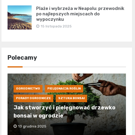
Plaże i wybrzeża w Neapolu: przewodnik
po najlepszych miejscach do
wypoczynku
15 listopada 2025
Polecamy
OGRODNICTWO
PIELĘGNACJA ROŚLIN
PORADY OGRODNICZE
SZTUKA BONSAI
Jak stworzyć i pielęgnować drzewko
bonsai w ogrodzie
13 grudnia 2025