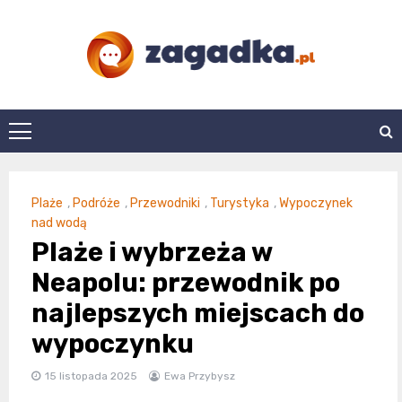
Skip
to
content
zagadka.pl
Plaże
,
Podróże
,
Przewodniki
,
Turystyka
,
Wypoczynek
nad wodą
Plaże i wybrzeża w
Neapolu: przewodnik po
najlepszych miejscach do
wypoczynku
15 listopada 2025
Ewa Przybysz