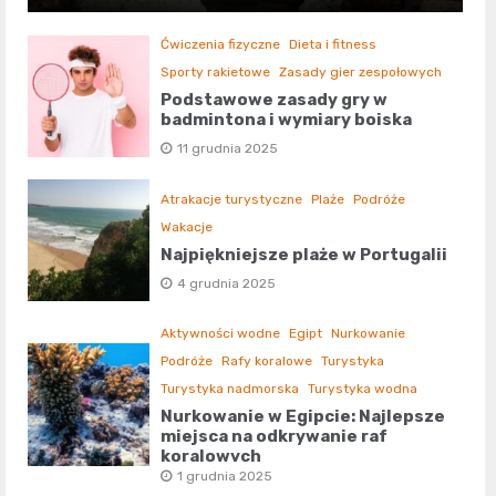
Ćwiczenia fizyczne
Dieta i fitness
Sporty rakietowe
Zasady gier zespołowych
Podstawowe zasady gry w
badmintona i wymiary boiska
11 grudnia 2025
Atrakacje turystyczne
Plaże
Podróże
Wakacje
Najpiękniejsze plaże w Portugalii
4 grudnia 2025
Aktywności wodne
Egipt
Nurkowanie
Podróże
Rafy koralowe
Turystyka
Turystyka nadmorska
Turystyka wodna
Nurkowanie w Egipcie: Najlepsze
miejsca na odkrywanie raf
koralowych
1 grudnia 2025