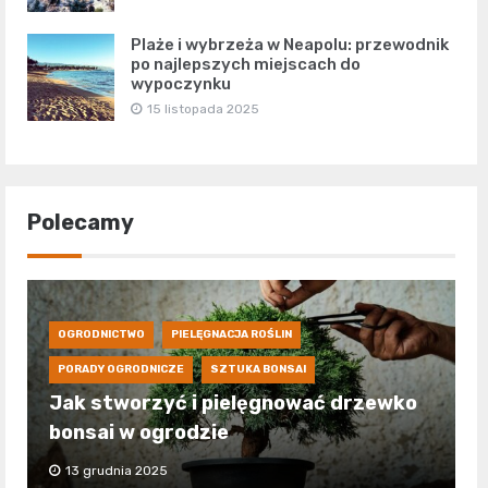
Plaże i wybrzeża w Neapolu: przewodnik
po najlepszych miejscach do
wypoczynku
15 listopada 2025
Polecamy
OGRODNICTWO
PIELĘGNACJA ROŚLIN
PORADY OGRODNICZE
SZTUKA BONSAI
Jak stworzyć i pielęgnować drzewko
bonsai w ogrodzie
13 grudnia 2025