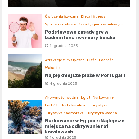
Ćwiczenia fizyczne
Dieta i fitness
Sporty rakietowe
Zasady gier zespołowych
Podstawowe zasady gry w
badmintona i wymiary boiska
11 grudnia 2025
Atrakacje turystyczne
Plaże
Podróże
Wakacje
Najpiękniejsze plaże w Portugalii
4 grudnia 2025
Aktywności wodne
Egipt
Nurkowanie
Podróże
Rafy koralowe
Turystyka
Turystyka nadmorska
Turystyka wodna
Nurkowanie w Egipcie: Najlepsze
miejsca na odkrywanie raf
koralowych
1 grudnia 2025