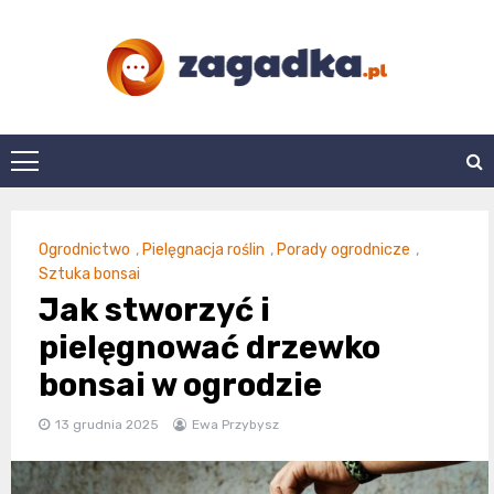
Skip
to
content
zagadka.pl
Ogrodnictwo
,
Pielęgnacja roślin
,
Porady ogrodnicze
,
Sztuka bonsai
Jak stworzyć i
pielęgnować drzewko
bonsai w ogrodzie
13 grudnia 2025
Ewa Przybysz