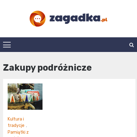
Skip
to
content
zagadka.pl
Zakupy podróżnicze
Kultura i
tradycje
,
Pamiątki z