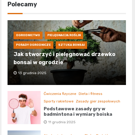
Polecamy
OGRODNICTWO
PIELĘGNACJA ROŚLIN
PORADY OGRODNICZE
SZTUKA BONSAI
Jak stworzyć i pielęgnować drzewko
bonsai w ogrodzie
13 grudnia 2025
Ćwiczenia fizyczne
Dieta i fitness
Sporty rakietowe
Zasady gier zespołowych
Podstawowe zasady gry w
badmintona i wymiary boiska
11 grudnia 2025