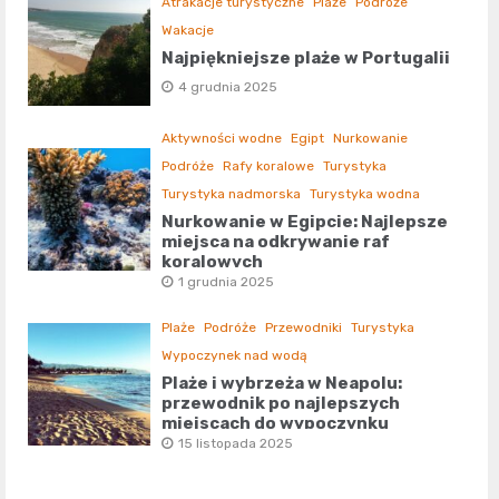
Atrakacje turystyczne
Plaże
Podróże
Wakacje
Najpiękniejsze plaże w Portugalii
4 grudnia 2025
Aktywności wodne
Egipt
Nurkowanie
Podróże
Rafy koralowe
Turystyka
Turystyka nadmorska
Turystyka wodna
Nurkowanie w Egipcie: Najlepsze
miejsca na odkrywanie raf
koralowych
1 grudnia 2025
Plaże
Podróże
Przewodniki
Turystyka
Wypoczynek nad wodą
Plaże i wybrzeża w Neapolu:
przewodnik po najlepszych
miejscach do wypoczynku
15 listopada 2025