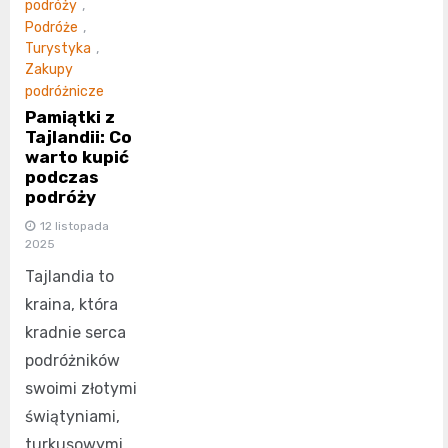
podróży
,
Podróże
,
Turystyka
,
Zakupy
podróżnicze
Pamiątki z
Tajlandii: Co
warto kupić
podczas
podróży
12 listopada
2025
Tajlandia to
kraina, która
kradnie serca
podróżników
swoimi złotymi
świątyniami,
turkusowymi