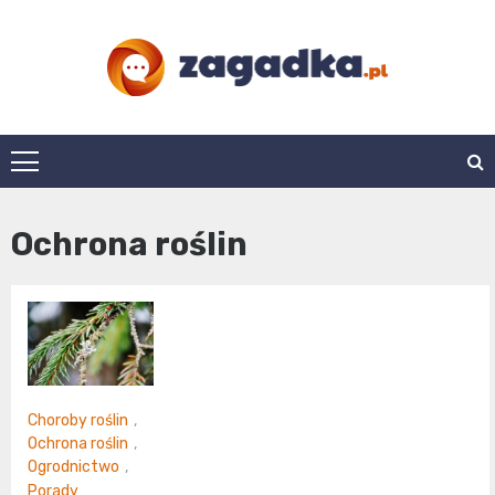
Skip
to
content
zagadka.pl
Ochrona roślin
Choroby roślin
,
Ochrona roślin
,
Ogrodnictwo
,
Porady