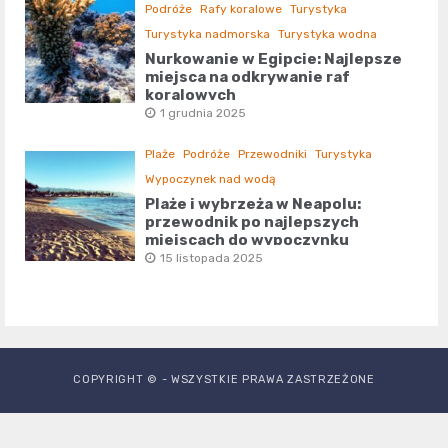
Podróże
Rafy koralowe
Turystyka
Turystyka nadmorska
Turystyka wodna
Nurkowanie w Egipcie: Najlepsze
miejsca na odkrywanie raf
koralowych
1 grudnia 2025
Plaże
Podróże
Przewodniki
Turystyka
Wypoczynek nad wodą
Plaże i wybrzeża w Neapolu:
przewodnik po najlepszych
miejscach do wypoczynku
15 listopada 2025
COPYRIGHT © - WSZYSTKIE PRAWA ZASTRZEŻONE