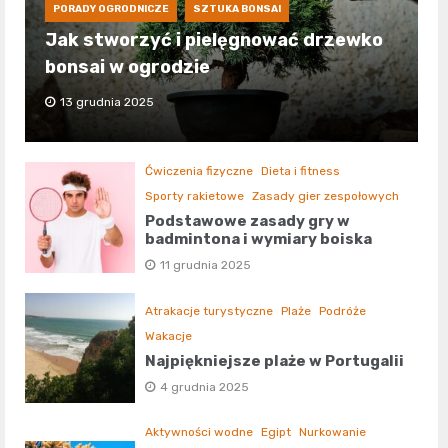
PORADY OGRODNICZE
SZTUKA BONSAI
Jak stworzyć i pielęgnować drzewko
bonsai w ogrodzie
13 grudnia 2025
Ćwiczenia fizyczne
Dieta i fitness
Sporty rakietowe
Zasady gier zespołowych
Podstawowe zasady gry w
badmintona i wymiary boiska
11 grudnia 2025
Atrakacje turystyczne
Plaże
Podróże
Wakacje
Najpiękniejsze plaże w Portugalii
4 grudnia 2025
Aktywności wodne
Egipt
Nurkowanie