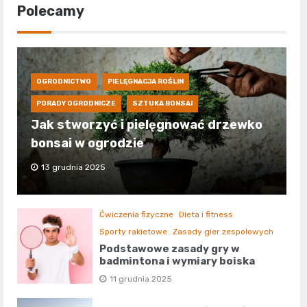
Polecamy
OGRODNICTWO
PIELĘGNACJA ROŚLIN
PORADY OGRODNICZE
SZTUKA BONSAI
Jak stworzyć i pielęgnować drzewko
bonsai w ogrodzie
13 grudnia 2025
Ćwiczenia fizyczne
Dieta i fitness
Sporty rakietowe
Zasady gier zespołowych
Podstawowe zasady gry w
badmintona i wymiary boiska
11 grudnia 2025