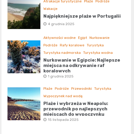
Atrakacje turystyczne
Plaże
Podróże
Wakacje
Najpiękniejsze plaże w Portugalii
4 grudnia 2025
Aktywności wodne
Egipt
Nurkowanie
Podróże
Rafy koralowe
Turystyka
Turystyka nadmorska
Turystyka wodna
Nurkowanie w Egipcie: Najlepsze
miejsca na odkrywanie raf
koralowych
1 grudnia 2025
Plaże
Podróże
Przewodniki
Turystyka
Wypoczynek nad wodą
Plaże i wybrzeża w Neapolu:
przewodnik po najlepszych
miejscach do wypoczynku
15 listopada 2025