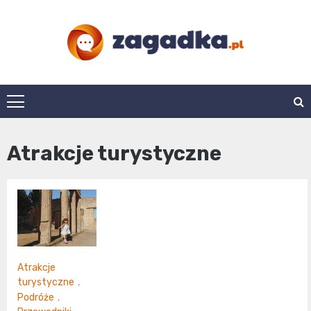
Skip
to
content
zagadka.pl
Atrakcje turystyczne
Atrakcje
turystyczne
,
Podróże
,