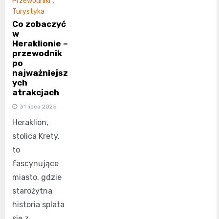
Przewodniki
,
Turystyka
Co zobaczyć
w
Heraklionie –
przewodnik
po
najważniejsz
ych
atrakcjach
31 lipca 2025
Heraklion,
stolica Krety,
to
fascynujące
miasto, gdzie
starożytna
historia splata
się z